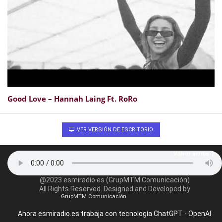
Good Love – Hannah Laing Ft. RoRo
VER VERSIÓN DE ESCRITORIO
Volver arriba
@2023 esmiradio.es (GrupMTM Comunicación)
All Rights Reserved. Designed and Developed by
GrupMTM Comunicación
Ahora esmiradio.es trabaja con tecnología ChatGPT - OpenAI