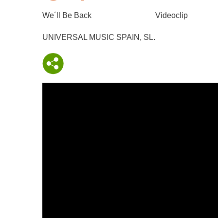
We´ll Be Back
Videoclip
UNIVERSAL MUSIC SPAIN, SL.