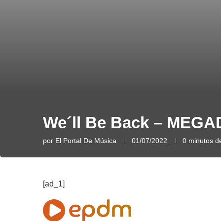
We´ll Be Back – MEG
por
El Portal De Música
01/07/2022
0 minutos de
[ad_1]