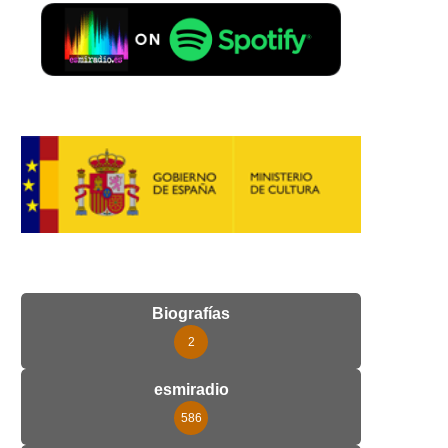
Biografías
2
esmiradio
586