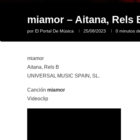
miamor – Aitana, Rels 
por
El Portal De Música
25/08/2023
0 minutos de
miamor
Aitana, Rels B
UNIVERSAL MUSIC SPAIN, SL.
Canción
miamor
Videoclip