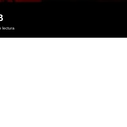
B
 lectura