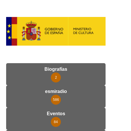
Biografías
2
esmiradio
586
Eventos
84