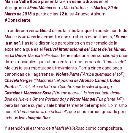
Marisa Valle Roso
presentará en
#esmiradio.es
en el
#programa
#
EsmiMúsica
con #
MaríaTortosa
, el
Martes, 20 de
Marzo de 2018
a partir de las
12 h.
su #nuevo #álbum
#Consciente.
La poderosa versatilidad de esta artista inquieta puede con todo.
Marisa Valle Roso
lo demostró con su último espectáculo,
“Suena
la mina”
. Hasta le dieron los parabienes en ese templo de la
excelencia que es el
Festival Internacional del Cante de las Minas
,
en
La Unión
.
Marisa Valle Roso
tiene sabiduría, personalidad y unas
dotes musicales que rubrica en los trece temas de
“Consciente”
.
Me gusta su respetuoso atrevimiento. Toma cinco canciones
canónicas de –agárrense-
Violeta Parra
(“Arriba quemado el sol”),
Chavela Vargas
(“Macorina”, el poema de
Alfonso Camín
),
Dulce
Pontes
(“Lela”, el casi fado de Coimbra que le salió al gallego
Castelao
),
Mercedes Sosa
(“Drume negrita”, la han cantado desde
Bola de Nieve a Omara Portuondo) y
Víctor Manuel
(“La planta 14”),
pero las hace suyas y sale brillantemente del empeño. Lo mismo
con el
“Romance de la neña Isabel”
, que conocíamos grabado por el
exhaustivo
Joaquín Díaz.
Y atención al estreno de #
MarisaValleRoso
como compositora.