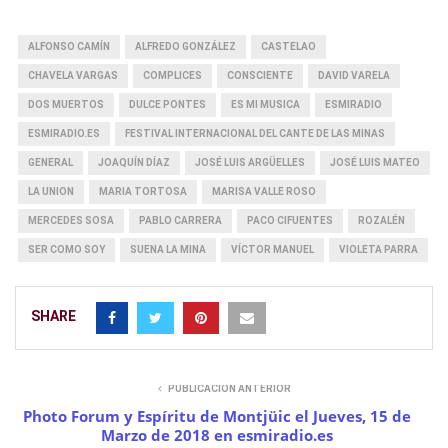
ALFONSO CAMÍN
ALFREDO GONZÁLEZ
CASTELAO
CHAVELA VARGAS
COMPLICES
CONSCIENTE
DAVID VARELA
DOS MUERTOS
DULCE PONTES
ES MI MUSICA
ESMIRADIO
ESMIRADIO.ES
FESTIVAL INTERNACIONAL DEL CANTE DE LAS MINAS
GENERAL
JOAQUÍN DÍAZ
JOSÉ LUIS ARGÜELLES
JOSÉ LUIS MATEO
LA UNION
MARIA TORTOSA
MARISA VALLE ROSO
MERCEDES SOSA
PABLO CARRERA
PACO CIFUENTES
ROZALÉN
SER COMO SOY
SUENA LA MINA
VÍCTOR MANUEL
VIOLETA PARRA
SHARE
PUBLICACIÓN ANTERIOR
Photo Forum y Espíritu de Montjüic el Jueves, 15 de
Marzo de 2018 en esmiradio.es