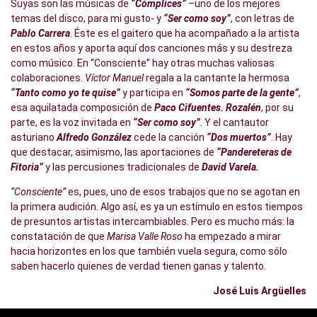
Suyas son las músicas de
“Cómplices”
–uno de los mejores
temas del disco, para mi gusto- y
“Ser como soy”
, con letras de
Pablo Carrera
. Éste es el gaitero que ha acompañado a la artista
en estos años y aporta aquí dos canciones más y su destreza
como músico. En “Consciente” hay otras muchas valiosas
colaboraciones.
Víctor Manuel
regala a la cantante la hermosa
“Tanto como yo te quise”
y participa en
“Somos parte de la gente”
,
esa aquilatada composición de
Paco Cifuentes. Rozalén
, por su
parte, es la voz invitada en
“Ser como soy”
. Y el cantautor
asturiano
Alfredo González
cede la canción
“Dos muertos”
. Hay
que destacar, asimismo, las aportaciones de
“Pandereteras de
Fitoria”
y las percusiones tradicionales de
David Varela.
“Consciente”
es, pues, uno de esos trabajos que no se agotan en
la primera audición. Algo así, es ya un estímulo en estos tiempos
de presuntos artistas intercambiables. Pero es mucho más: la
constatación de que
Marisa Valle Roso
ha empezado a mirar
hacia horizontes en los que también vuela segura, como sólo
saben hacerlo quienes de verdad tienen ganas y talento.
José Luis Argüelles