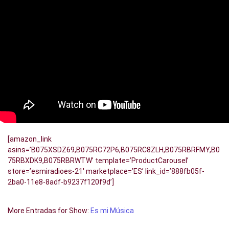
[amazon_link
asins=’B075XSDZ69,B075RC72P6,B075RC8ZLH,B075RBRFMY,B0
75RBXDK9,B075RBRWTW’ template=’ProductCarousel’
store=’esmiradioes-21′ marketplace=’ES’ link_id=’888fb05f-
2ba0-11e8-8adf-b9237f120f9d’]
More Entradas for Show:
Es mi Música