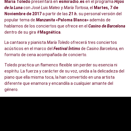
María Toledo
presentará en
esmiradio.es
en el programa
Hijos
de la Luna
con
José Luis Mateo
y
María Tortosa
, el
Martes, 7 de
Noviembre de 2017
a partir de las
21 h.
su personal versión del
popular tema de
Manzanita
«Paloma Blanca»
además de
hablarnos de los conciertos que ofrece en el
Casino de Barcelona
dentro de su gira #
Magnética
.
La cantaora y pianista
María Toledo
ofrecerá tres conciertos
acústicos en el marco del
Festival Íntims
de
Casino Barcelona
, en
formato de cena acompañada de concierto.
Toledo practica un flamenco flexible sin perder su esencia ni
espíritu. La fuerza y carácter de su voz, unida a la delicadeza del
piano que ella misma toca, la han convertido en una artista
diferente que enamora y encandila a cualquier amante del
género.