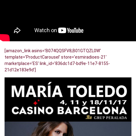
[amazon_link asins=’B074QQSFV8,B01GTQZL0W’
template=’ProductCarousel’ store=’esmiradioes-21′
marketplace=’ES’ link_id=’836dc1d7-bd9e-11e7-8155-
21d12e183e9d’]