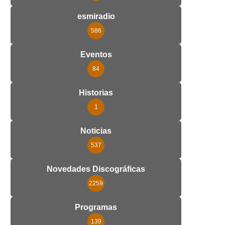
esmiradio
586
Eventos
84
Historias
1
Noticias
537
Novedades Discográficas
2259
Programas
139