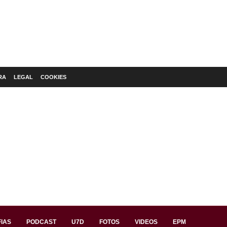
RA
LEGAL
COOKIES
IAS
PODCAST
U7D
FOTOS
VIDEOS
EPM