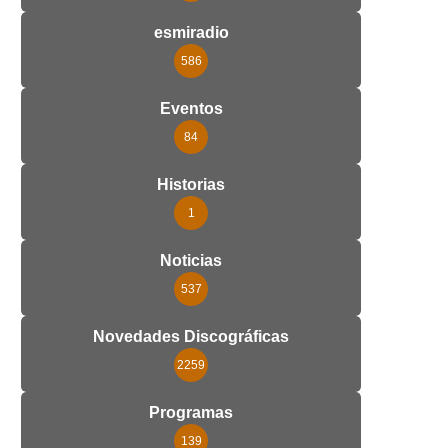
esmiradio
586
Eventos
84
Historias
1
Noticias
537
Novedades Discográficas
2259
Programas
139