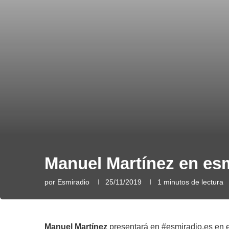
Manuel Martínez en esm
por
Esmiradio
25/11/2019
1 minutos de lectura
Manuel Martínez
presentará en #esmiradio.es en e