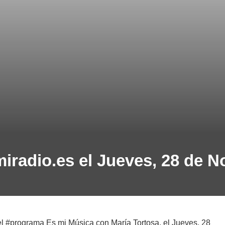
iradio.es el Jueves, 28 de 
l #programa Es mi Música con María Tortosa, el Jueves, 28