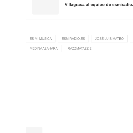
Villagrasa al equipo de esmiradio
ES MI MUSICA
ESMIRADIO.ES
JOSÉ LUIS MATEO
MEDINA AZAHARA
RAZZMATAZZ 2