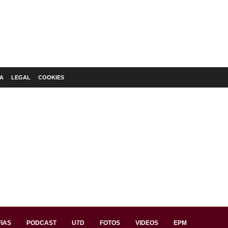
A
LEGAL
COOKIES
IAS
PODCAST
U7D
FOTOS
VIDEOS
EPM