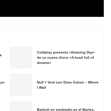
Coldplay presenta «Amazing Day»
e
de su nuevo disco «A head full of
dreams»
ayo
Null + Void con Dave Gahan – Where
I Wait
Barbott en esmiradio.es el Martes,