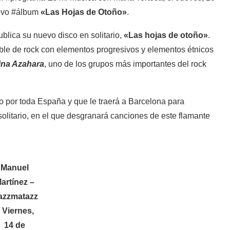
uevo #álbum
«Las Hojas de Otoño»
.
publica su nuevo disco en solitario,
«Las hojas de otoño»
.
le de rock con elementos progresivos y elementos étnicos
na Azahara
, uno de los grupos más importantes del rock
o por toda España y que le traerá a Barcelona para
solitario, en el que desgranará canciones de este flamante
Manuel
artínez –
azzmatazz
 Viernes,
14 de