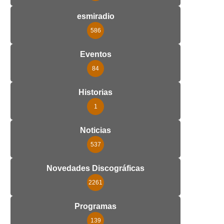
esmiradio
586
Eventos
84
Historias
1
Noticias
537
Novedades Discográficas
2261
Programas
139