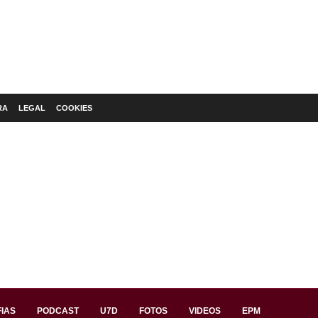
RA
LEGAL
COOKIES
IAS
PODCAST
U7D
FOTOS
VIDEOS
EPM