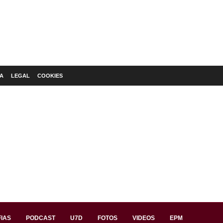
A
LEGAL
COOKIES
IAS
PODCAST
U7D
FOTOS
VIDEOS
EPM