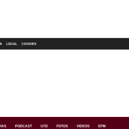
A
LEGAL
COOKIES
IAS
PODCAST
U7D
FOTOS
VIDEOS
EPM