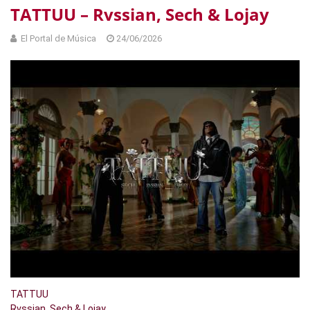
TATTUU – Rvssian, Sech & Lojay
El Portal de Música
24/06/2026
TATTUU
Rvssian, Sech & Lojay