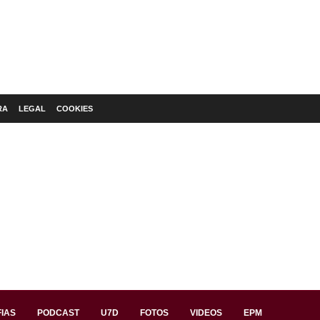
RA
LEGAL
COOKIES
IAS
PODCAST
U7D
FOTOS
VIDEOS
EPM