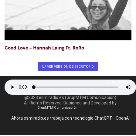
Good Love – Hannah Laing Ft. RoRo
VER VERSIÓN DE ESCRITORIO
Volver arriba
@2023 esmiradio.es (GrupMTM Comunicación)
All Rights Reserved. Designed and Developed by
GrupMTM Comunicación
Ahora esmiradio.es trabaja con tecnología ChatGPT - OpenAI