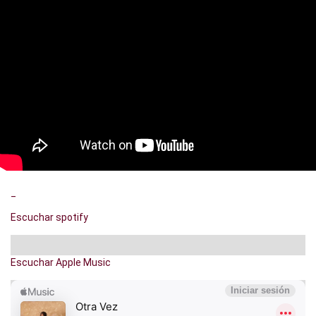
_
Escuchar spotify
Escuchar Apple Music