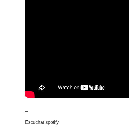
_
Escuchar spotify