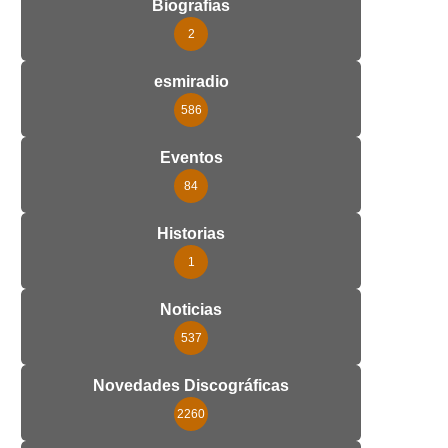
Biografías
2
esmiradio
586
Eventos
84
Historias
1
Noticias
537
Novedades Discográficas
2260