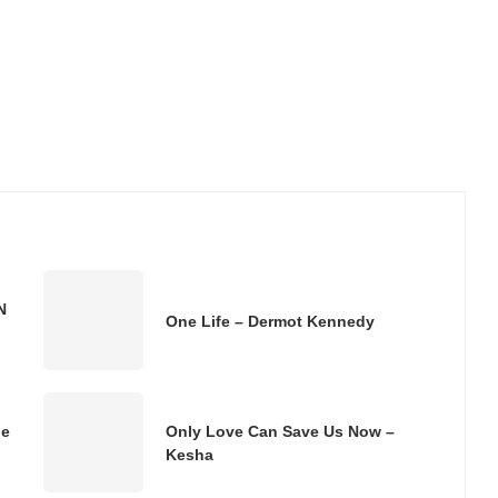
N
One Life – Dermot Kennedy
de
Only Love Can Save Us Now –
Kesha