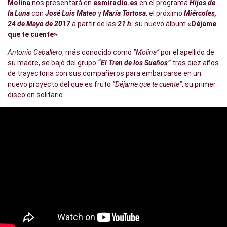
Molina
nos presentará en
esmiradio.es
en el programa
Hijos de
la Luna
con
José Luis Mateo
y
María Tortosa
,
el próximo
Miércoles,
24 de Mayo de 2017
a partir de las
21 h.
su nuevo álbum
«Déjame
que te cuente»
.
Antonio Caballero
, más conocido como
“Molina”
por el apellido de
su madre, se bajó del grupo
“El Tren de los Sueños”
tras diez años
de trayectoria con sus compañeros para embarcarse en un
nuevo proyecto del que es fruto
“Déjame que te cuente”
, su primer
disco en solitario.