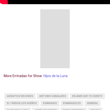
More Entradas for Show:
Hijos de la Luna
ADRIATICO RECORDS
ANTONIO CABALLERO
DÉJAME QUE TE CUENTE
EL TREN DE LOS SUEÑOS
ESMIRADIO
ESMIRADIO.ES
GENERAL