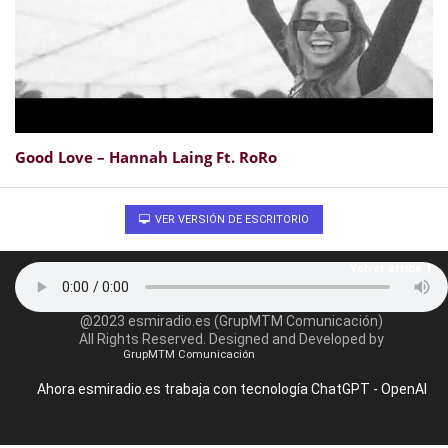
Good Love – Hannah Laing Ft. RoRo
VER VERSIÓN DE ESCRITORIO
Volver arriba
@2023 esmiradio.es (GrupMTM Comunicación)
All Rights Reserved. Designed and Developed by
GrupMTM Comunicación
Ahora esmiradio.es trabaja con tecnología ChatGPT - OpenAI