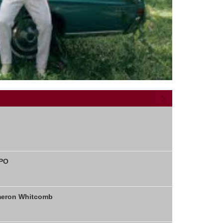
APO
meron Whitcomb