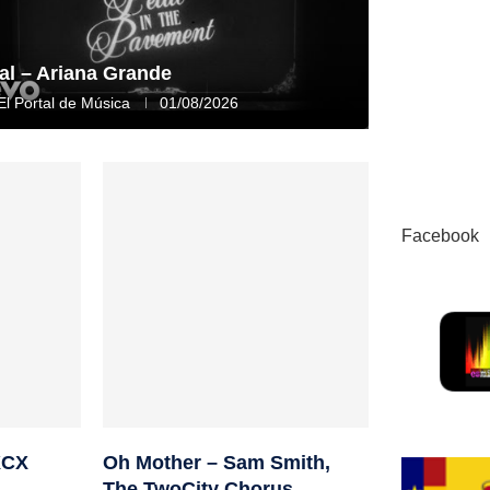
al – Ariana Grande
El Portal de Música
01/08/2026
Facebook
XCX
Oh Mother – Sam Smith,
The TwoCity Chorus