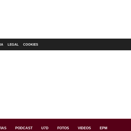
RA
LEGAL
COOKIES
IAS
PODCAST
U7D
FOTOS
VIDEOS
EPM