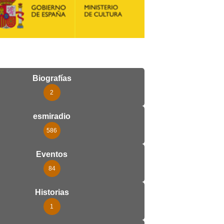
Biografías
2
esmiradio
586
Eventos
84
Historias
1