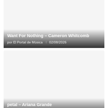
Want For Nothing – Cameron Whitcomb
por
El Portal de Música
02/08/2026
petal – Ariana Grande