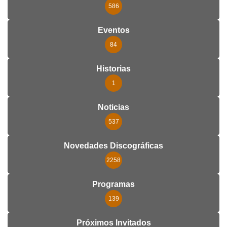
586
Eventos
84
Historias
1
Noticias
537
Novedades Discográficas
2258
Programas
139
Próximos Invitados