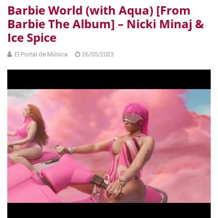
Barbie World (with Aqua) [From
Barbie The Album] – Nicki Minaj &
Ice Spice
El Portal de Música
26/05/2023