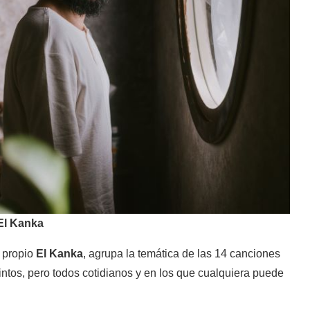
El Kanka
l propio
El Kanka
, agrupa la temática de las 14 canciones
ntos, pero todos cotidianos y en los que cualquiera puede