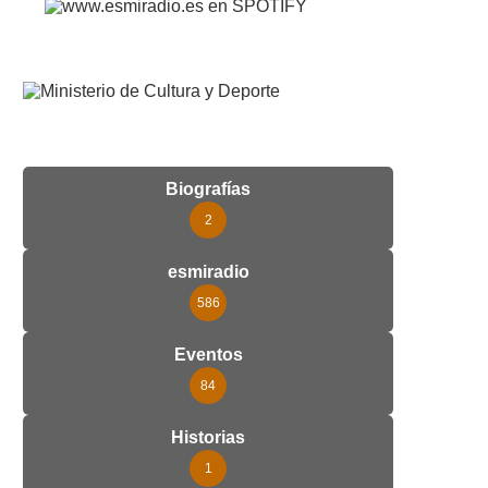
Biografías
2
esmiradio
586
Eventos
84
Historias
1