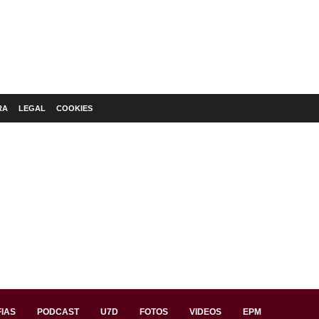
RA
LEGAL
COOKIES
IAS
PODCAST
U7D
FOTOS
VIDEOS
EPM