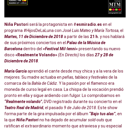
Niña Pastori
será la protagonista en #
esmiradio.es
en el
programa #HijosDeLaLuna con
José Luis Mateo y María Tortosa
, el
Martes, 11 de Diciembre de 2018
a partir de las
21 h.
y nos hablará
de sus próximos conciertos en el
Palau de la Música de
Barcelona
dentro del
«Festival Mil·lenni»
presentando su nuevo
disco
«Realmente Volando»
(En Directo)
los días
27 y 28 de
Diciembre de 2018
.
María García
aprendió el cante desde muy chica y a la vera de los
mejores. Su madre actuaba en
peñas, tablaos y festivales
de la
comarca de la
Bahía de Cádiz.
Y la pasión por el
flamenco
era
moneda de curso legal en casa. La chispa de la vocación prendió
pronto en ella y sigue ardiendo con fulgor. Lo comprobamos en
“Realmente volando”
, DVD registrado durante su concierto en el
Teatro Real de Madrid
, el pasado
9 de Julio de 2018
. Este show
forma parte de la gira impulsada por el álbum
“Bajo tus alas”
, en
la que
Niña Pastori
no ha dejado de acumular
sold-outs
que
ratifican el extraordinario momento que atraviesa y su especial