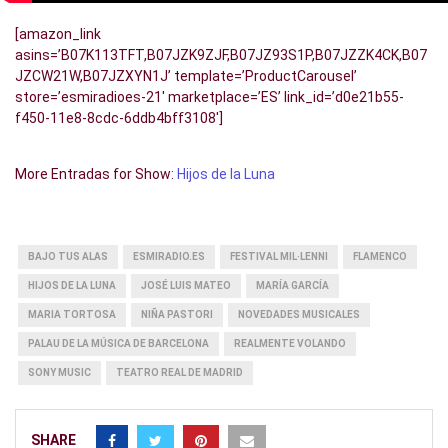
[amazon_link
asins=’B07K113TFT,B07JZK9ZJF,B07JZ93S1P,B07JZZK4CK,B07
JZCW21W,B07JZXYN1J’ template=’ProductCarousel’
store=’esmiradioes-21′ marketplace=’ES’ link_id=’d0e21b55-
f450-11e8-8cdc-6ddb4bff3108′]
More Entradas for Show:
Hijos de la Luna
BAJO TUS ALAS
ESMIRADIO.ES
FESTIVAL MIL·LENNI
FLAMENCO
HIJOS DE LA LUNA
JOSÉ LUIS MATEO
MARÍA GARCÍA
MARIA TORTOSA
NIÑA PASTORI
NOVEDADES MUSICALES
PALAU DE LA MÚSICA DE BARCELONA
REALMENTE VOLANDO
SONY MUSIC
TEATRO REAL DE MADRID
SHARE