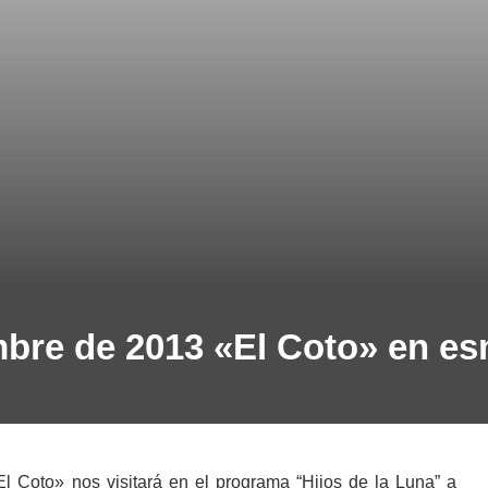
bre de 2013 «El Coto» en es
 Coto» nos visitará en el programa “Hijos de la Luna” a