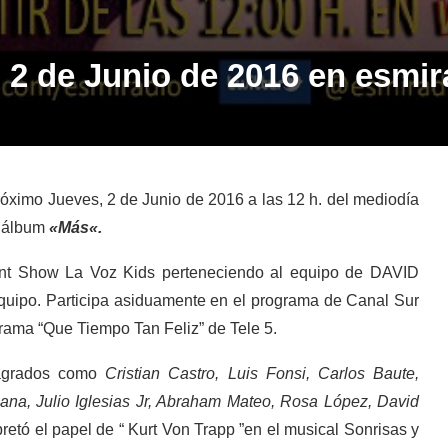
, 2 de Junio de 2016 en esmir
róximo Jueves, 2 de Junio de 2016 a las 12 h. del mediodía
l álbum
«
Más
«.
lent Show La Voz Kids perteneciendo al equipo de DAVID
quipo. Participa asiduamente en el programa de Canal Sur
ama “Que Tiempo Tan Feliz” de Tele 5.
sagrados como
Cristian Castro, Luis Fonsi, Carlos Baute,
ana, Julio Iglesias Jr, Abraham Mateo, Rosa López, David
retó el papel de “ Kurt Von Trapp ”en el musical Sonrisas y