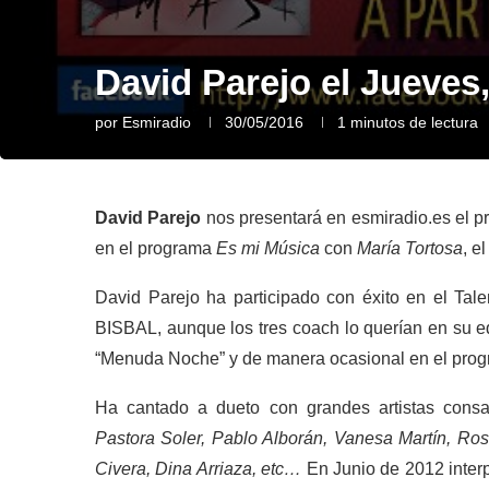
David Parejo el Jueves
por
Esmiradio
30/05/2016
1 minutos de lectura
David Parejo
nos presentará en esmiradio.es el p
en el programa
Es mi Música
con
María Tortosa
, e
David Parejo ha participado con éxito en el Ta
BISBAL, aunque los tres coach lo querían en su e
“Menuda Noche” y de manera ocasional en el progr
Ha cantado a dueto con grandes artistas con
Pastora Soler, Pablo Alborán, Vanesa Martín, Ros
Civera, Dina Arriaza, etc…
En Junio de 2012 interp