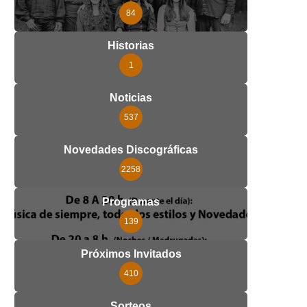
84
Historias
1
Noticias
537
Novedades Discográficas
2258
Programas
139
Próximos Invitados
410
Sorteos