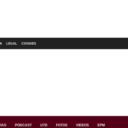
A
LEGAL
COOKIES
IAS
PODCAST
U7D
FOTOS
VIDEOS
EPM