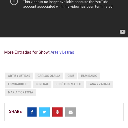
More Entradas for Show:
Arte y Letras
ARTE Y LETRAS
CARLOS OLALLA
CINE
ESMIRADIO
ESMIRADIO.ES
GENERAL
JOSÉ LUIS MATEO
LASA Y ZABALA
MARIA TORTOSA
SHARE