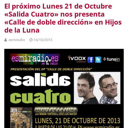
El próximo Lunes 21 de Octubre
«Salida Cuatro» nos presenta
«Calle de doble dirección» en Hijos
de la Luna
esmiradio
16/10/2013