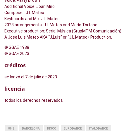
Voice: Patty Brown
Additional Voice: Joan Miró
Composer: J.L.Mateo
Keyboards and Mix: J.L.Mateo
2023 arrangements: J.L.Mateo and María Tortosa
Executive production: Serial Música (GrupMTM Comunicación)
A Jose Luis Mateo AKA “J.Luis” or “J.L.Mateo» Production.
® SGAE 1988
® SGAE 2023
créditos
se lanzó el 7 de julio de 2023
licencia
todos los derechos reservados
80'S
BARCELONA
DISCO
EURODANCE
ITALODANCE