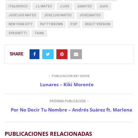
ITALODISCO
J.L.MATEO
J.LUIS
JLMATEO
JLUIS
JOSÉ LUIS MATEO
JOSE LUIS MATEO
JOSELMATEO
NEW YORK CITY
PATTY BROWN
POP
REACT VERSION
SPAGHETTI
TAINA
SHARE
PUBLICACIÓN ANTERIOR
Lunares – Kiki Morente
PRÓXIMA PUBLICACIÓN
Por No Decir Tu Nombre – Andrés Suárez ft. Marlena
PUBLICACIONES RELACIONADAS