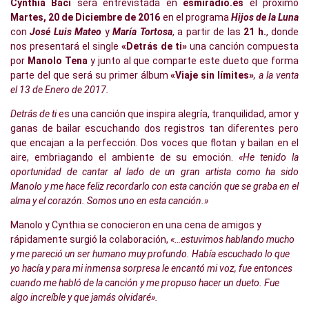
Cynthia Baci
será entrevistada en
esmiradio.es
el próximo
Martes, 20 de Diciembre de 2016
en el programa
Hijos de la Luna
con
José Luis Mateo
y
María Tortosa
, a partir de las
21 h.
, donde
nos presentará el single
«Detrás de ti»
una canción compuesta
por
Manolo Tena
y junto al que comparte este dueto que forma
parte del que será su primer álbum
«Viaje sin límites»
, a la venta
el 13 de Enero de 2017.
Detrás de ti
es una canción que inspira alegría, tranquilidad, amor y
ganas de bailar escuchando dos registros tan diferentes pero
que encajan a la perfección. Dos voces que flotan y bailan en el
aire, embriagando el ambiente de su emoción.
«He tenido la
oportunidad de cantar al lado de un gran artista como ha sido
Manolo y me hace feliz recordarlo con esta canción que se graba en el
alma y el corazón. Somos uno en esta canción.»
Manolo y Cynthia se conocieron en una cena de amigos y
rápidamente surgió la colaboración,
«…estuvimos hablando mucho
y me pareció un ser humano muy profundo. Había escuchado lo que
yo hacía y para mi inmensa sorpresa le encantó mi voz, fue entonces
cuando me habló de la canción y me propuso hacer un dueto. Fue
algo increíble y que jamás olvidaré».