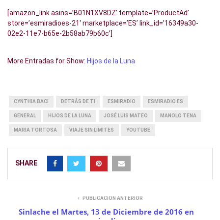
[amazon_link asins=’B01N1XV8DZ’ template=’ProductAd’
store=’esmiradioes-21′ marketplace=’ES’ link_id=’16349a30-
02e2-11e7-b65e-2b58ab79b60c’]
More Entradas for Show:
Hijos de la Luna
CYNTHIA BACI
DETRÁS DE TI
ESMIRADIO
ESMIRADIO.ES
GENERAL
HIJOS DE LA LUNA
JOSÉ LUIS MATEO
MANOLO TENA
MARIA TORTOSA
VIAJE SIN LÍMITES
YOUTUBE
SHARE
PUBLICACIÓN ANTERIOR
Sinlache el Martes, 13 de Diciembre de 2016 en