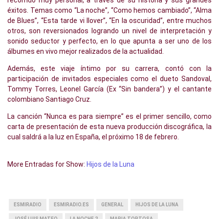
recorrido muy personal, a través de su historia y sus grandes
éxitos. Temas como “La noche”, “Como hemos cambiado”, “Alma
de Blues”, “Esta tarde vi llover”, “En la oscuridad”, entre muchos
otros, son reversionados logrando un nivel de interpretación y
sonido seductor y perfecto, en lo que apunta a ser uno de los
álbumes en vivo mejor realizados de la actualidad.
Además, este viaje íntimo por su carrera, contó con la
participación de invitados especiales como el dueto Sandoval,
Tommy Torres, Leonel García (Ex “Sin bandera”) y el cantante
colombiano Santiago Cruz.
La canción “Nunca es para siempre” es el primer sencillo, como
carta de presentación de esta nueva producción discográfica, la
cual saldrá a la luz en España, el próximo 18 de febrero.
More Entradas for Show:
Hijos de la Luna
ESMIRADIO
ESMIRADIO.ES
GENERAL
HIJOS DE LA LUNA
JOSÉ LUIS MATEO
LA NOCHE 2
MARIA TORTOSA