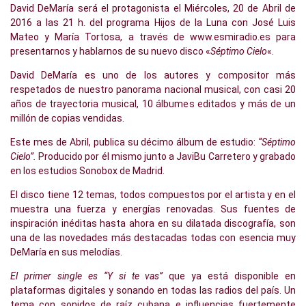
David DeMaría será el protagonista el Miércoles, 20 de Abril de
2016 a las 21 h. del programa Hijos de la Luna con José Luis
Mateo y María Tortosa, a través de www.esmiradio.es para
presentarnos y hablarnos de su nuevo disco «
Séptimo Cielo
«.
David DeMaría es uno de los autores y compositor más
respetados de nuestro panorama nacional musical, con casi 20
años de trayectoria musical, 10 álbumes editados y más de un
millón de copias vendidas.
Este mes de Abril, publica su décimo álbum de estudio:
“Séptimo
Cielo”.
Producido por él mismo junto a JaviBu Carretero y grabado
en los estudios Sonobox de Madrid.
El disco tiene 12 temas, todos compuestos por el artista y en el
muestra una fuerza y energías renovadas. Sus fuentes de
inspiración inéditas hasta ahora en su dilatada discografía, son
una de las novedades más destacadas todas con esencia muy
DeMaría en sus melodías.
El primer single es “Y si te vas”
que ya está disponible en
plataformas digitales y sonando en todas las radios del país. Un
tema con sonidos de raíz cubana e influencias fuertemente