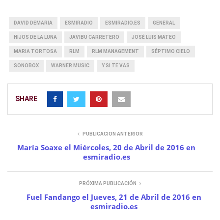
DAVID DEMARIA
ESMIRADIO
ESMIRADIO.ES
GENERAL
HIJOS DE LA LUNA
JAVIBU CARRETERO
JOSÉ LUIS MATEO
MARIA TORTOSA
RLM
RLM MANAGEMENT
SÉPTIMO CIELO
SONOBOX
WARNER MUSIC
Y SI TE VAS
SHARE
PUBLICACIÓN ANTERIOR
María Soaxe el Miércoles, 20 de Abril de 2016 en
esmiradio.es
PRÓXIMA PUBLICACIÓN
Fuel Fandango el Jueves, 21 de Abril de 2016 en
esmiradio.es