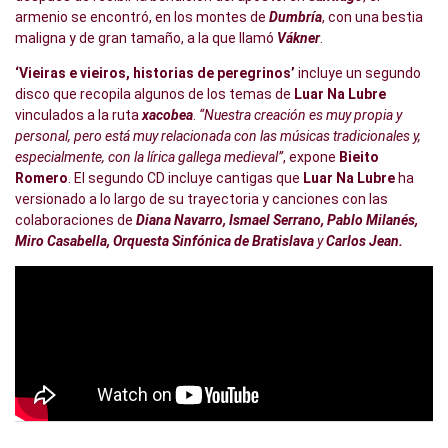
armenio se encontró, en los montes de
Dumbría
, con una bestia
maligna y de gran tamaño, a la que llamó
Vákner
.
‘Vieiras e vieiros, historias de peregrinos’
incluye un segundo
disco que recopila algunos de los temas de
Luar Na Lubre
vinculados a la ruta
xacobea
.
“Nuestra creación es muy propia y
personal, pero está muy relacionada con las músicas tradicionales y,
especialmente, con la lírica gallega medieval”
, expone
Bieito
Romero
. El segundo CD incluye cantigas que
Luar Na Lubre
ha
versionado a lo largo de su trayectoria y canciones con las
colaboraciones de
Diana Navarro, Ismael Serrano, Pablo Milanés,
Miro Casabella, Orquesta Sinfónica de Bratislava
y
Carlos Jean.