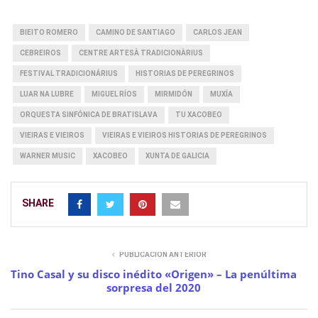
BIEITO ROMERO
CAMINO DE SANTIAGO
CARLOS JEAN
CEBREIROS
CENTRE ARTESÀ TRADICIONÀRIUS
FESTIVAL TRADICIONÁRIUS
HISTORIAS DE PEREGRINOS
LUAR NA LUBRE
MIGUEL RÍOS
MIRMIDÓN
MUXÍA
ORQUESTA SINFÓNICA DE BRATISLAVA
TU XACOBEO
VIEIRAS E VIEIROS
VIEIRAS E VIEIROS HISTORIAS DE PEREGRINOS
WARNER MUSIC
XACOBEO
XUNTA DE GALICIA
SHARE
PUBLICACIÓN ANTERIOR
Tino Casal y su disco inédito «Origen» – La penúltima
sorpresa del 2020