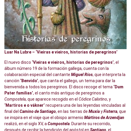
Luar Na Lubre – ‘Vieiras e vieiros, historias de peregrinos’
El nuevo disco
‘Vieiras e vieiros, historias de peregrinos’
, el
álbum número 19 de la formación gallega, cuenta con la
colaboración especial del cantante
Miguel Ríos
, que interpreta la
canción
‘Benvido’
, que canta el gallego, un tema para dar la
bienvenida a todos los peregrinos. El disco recoge el tema
‘Dum
Pater familias’
, el canto más antiguo de peregrinos a
Compostela
, que aparece recogido en el
Códice Calixtino
, y
‘Martiros e o vákner’
recupera una de las leyendas vinculadas al
final del
Camino de Santiago
, en las tierras de
Muxía
y
Fisterra
, que
se inspira en el viaje que el obispo armenio
Mártiros de Arzendjan
realizó, en el siglo XV, a
Compostela
. Durante su recorrido,
después de recibir la bendición del apóstol en
Santiago
, el