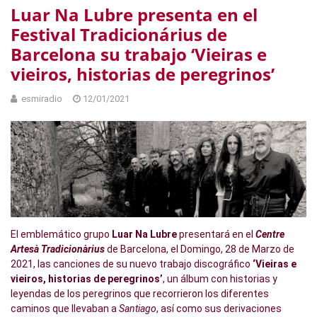
Luar Na Lubre presenta en el
Festival Tradicionárius de
Barcelona su trabajo ‘Vieiras e
vieiros, historias de peregrinos’
esmiradio
12/01/2021
El emblemático grupo
Luar Na Lubre
presentará en el
Centre
Artesà Tradicionàrius
de Barcelona, el Domingo, 28 de Marzo de
2021, las canciones de su nuevo trabajo discográfico
‘Vieiras e
vieiros, historias de peregrinos’
, un álbum con historias y
leyendas de los peregrinos que recorrieron los diferentes
caminos que llevaban a
Santiago
, así como sus derivaciones