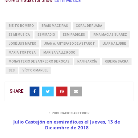
More Entradas for Show:
Es mi Música
BIEITO ROMERO
BRAIS MACEIRAS
CORAL DE RUADA
ES MI MUSICA
ESMIRADIO
ESMIRADIO.ES
IRMA MACÍAS SUÁREZ
JOSÉ LUIS MATEO
JUAN A. ANTEPAZO DE ASTAROT
LUAR NA LUBRE
MARIA TORTOSA
MARISA VALLE ROSO
MONASTERIO DE SAN PEDRO DE ROCAS
NANI GARCÍA
RIBEIRA SACRA
SES
VÍCTOR MANUEL
SHARE
PUBLICACIÓN ANTERIOR
Julio Castejón en esmiradio.es el Jueves, 13 de
Diciembre de 2018