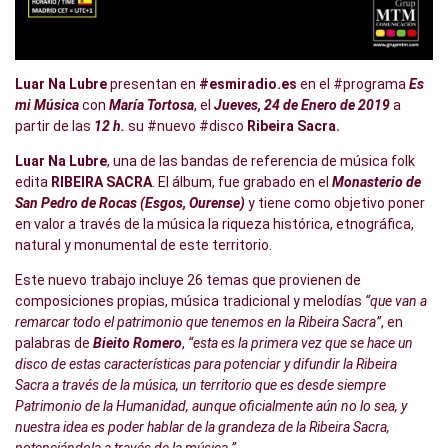
Luar Na Lubre
presentan en
#esmiradio.es
en el #programa
Es
mi Música
con
María Tortosa
, el
Jueves, 24 de Enero de 2019
a
partir de las
12 h.
su #nuevo #disco
Ribeira Sacra.
Luar Na Lubre
, una de las bandas de referencia de música folk
edita
RIBEIRA SACRA
. El álbum, fue grabado en el
Monasterio de
San Pedro de Rocas (Esgos, Ourense)
y tiene como objetivo poner
en valor a través de la música la riqueza histórica, etnográfica,
natural y monumental de este territorio.
Este nuevo trabajo incluye 26 temas que provienen de
composiciones propias, música tradicional y melodías
“que van a
remarcar todo el patrimonio que tenemos en la Ribeira Sacra”
, en
palabras de
Bieito Romero
,
“esta es la primera vez que se hace un
disco de estas características para potenciar y difundir la Ribeira
Sacra a través de la música, un territorio que es desde siempre
Patrimonio de la Humanidad, aunque oficialmente aún no lo sea, y
nuestra idea es poder hablar de la grandeza de la Ribeira Sacra,