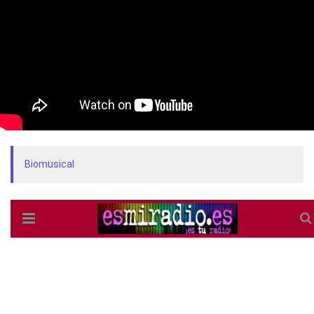
Biomusical
More Entradas for Show:
Biomusical
70'S
80’S
90’S
BIG IN JAPAN
BIOGRAFÍAS
BIOMUSICAL
BRIAN NASH
ESMIRADIO.ES
FGTH
FRANKIE GOES TO HOLLYWOOD