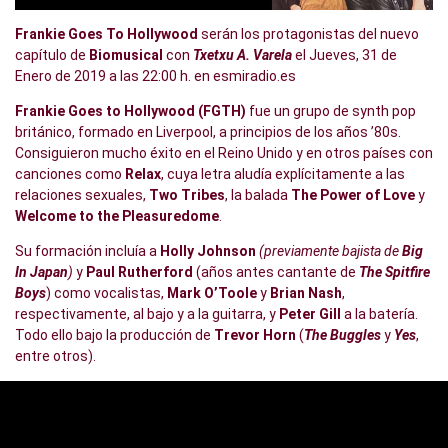
Frankie Goes To Hollywood
serán los protagonistas del nuevo
capítulo de
Biomusical
con
Txetxu A. Varela
el Jueves, 31 de
Enero de 2019 a las 22:00 h. en
esmiradio.es
Frankie Goes to Hollywood (FGTH)
fue un grupo de synth pop
británico, formado en Liverpool, a principios de los años ’80s.
Consiguieron mucho éxito en el Reino Unido y en otros países con
canciones como
Relax
, cuya letra aludía explícitamente a las
relaciones sexuales,
Two Tribes
, la balada
The Power of Love
y
Welcome to the Pleasuredome
.
Su formación incluía a
Holly Johnson
(previamente bajista de
Big
In Japan
)
y
Paul Rutherford
(años antes cantante de
The Spitfire
Boys
) como vocalistas,
Mark O’Toole
y
Brian Nash
,
respectivamente, al bajo y a la guitarra, y
Peter Gill
a la batería.
Todo ello bajo la producción de
Trevor Horn
(
The Buggles
y
Yes
,
entre otros).