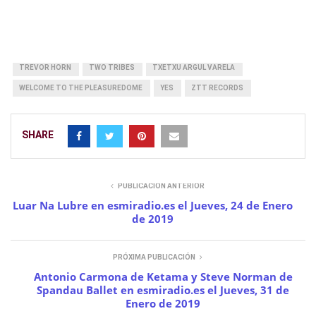
HOLLY JOHNSON
MARK O'TOOLE
MONOGRÁFICOS
PAUL RUTHERFORD
PETER GILL
PROGRAMA
RELAX
THE BUGGLES
THE POWER OF LOVE
THE SPITFIRE BOYS
TREVOR HORN
TWO TRIBES
TXETXU ARGUL VARELA
WELCOME TO THE PLEASUREDOME
YES
ZTT RECORDS
SHARE
PUBLICACIÓN ANTERIOR
Luar Na Lubre en esmiradio.es el Jueves, 24 de Enero
de 2019
PRÓXIMA PUBLICACIÓN
Antonio Carmona de Ketama y Steve Norman de
Spandau Ballet en esmiradio.es el Jueves, 31 de
Enero de 2019