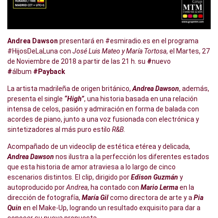
Andrea Dawson
presentará en #esmiradio.es en el programa
#HijosDeLaLuna con
José Luis Mateo y María Tortosa
, el Martes, 27
de Noviembre de 2018 a partir de las 21 h. su
#
nuevo
#
álbum
#Payback
La artista madrileña de origen británico,
Andrea Dawson
, además,
presenta el single
“High”
, una historia basada en una relación
intensa de celos, pasión y admiración en forma de balada con
acordes de piano, junto a una voz fusionada con electrónica y
sintetizadores al más puro estilo
R&B.
Acompañado de un videoclip de estética etérea y delicada,
Andrea Dawson
nos ilustra a la perfección los diferentes estados
que esta historia de amor atraviesa a lo largo de cinco
escenarios distintos. El clip, dirigido por
Edison Guzmán
y
autoproducido por
Andrea
, ha contado con
Mario Lerma
en la
dirección de fotografía,
María Gil
como directora de arte y a
Pia
Quin
en el Make-Up, logrando un resultado exquisito para dar a