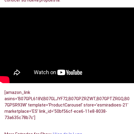
conocer su nueva propuesta.
[amazon_link
asins=’B07GPL618V,B07GLJYF72,B07GPZRZWT,B07GPTZRGQ,B0
7GPSR93W’ template=’ProductCarousel’ store=’esmiradioes-21′
marketplace=’ES’ link_id=’50bf56cf-ece6-11e8-8038-
73a635c78b7c’]