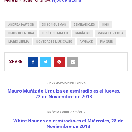
More Entradas for Show:
Hijos de la Luna
ANDREA DAWSON
EDISON GUZMÁN
ESMIRADIO.ES
HIGH
HIJOS DE LA LUNA
JOSÉ LUIS MATEO
MARÍA GIL
MARIA TORTOSA
MARIO LERMA
NOVEDADES MUSICALES
PAYBACK
PIA QUIN
SHARE
PUBLICACIÓN ANTERIOR
Mauro Muñiz de Urquiza en esmiradio.es el Jueves,
22 de Noviembre de 2018
PRÓXIMA PUBLICACIÓN
White Hounds en esmiradio.es el Miércoles, 28 de
Noviembre de 2018