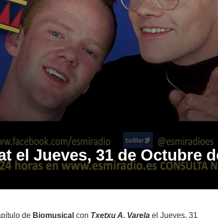
t el Jueves, 31 de Octubre d
apítulo de
Biomusical
con
Txetxu A. Varela
el Jueves, 31