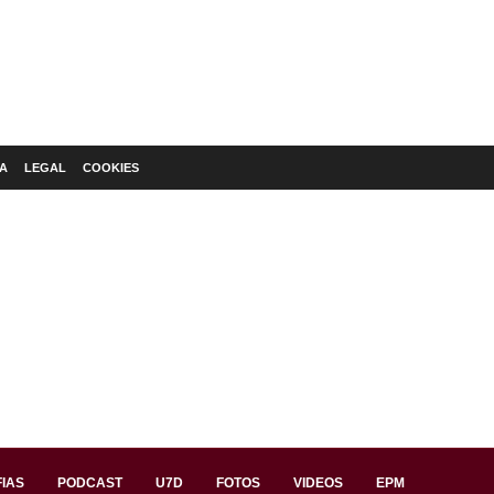
A
LEGAL
COOKIES
IAS
PODCAST
U7D
FOTOS
VIDEOS
EPM