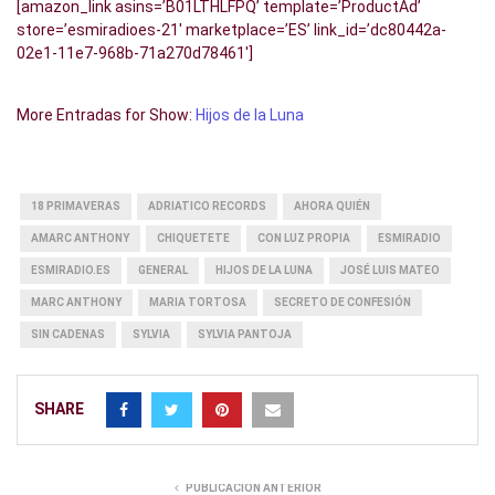
[amazon_link asins=’B01LTHLFPQ’ template=’ProductAd’
store=’esmiradioes-21′ marketplace=’ES’ link_id=’dc80442a-
02e1-11e7-968b-71a270d78461′]
More Entradas for Show:
Hijos de la Luna
18 PRIMAVERAS
ADRIATICO RECORDS
AHORA QUIÉN
AMARC ANTHONY
CHIQUETETE
CON LUZ PROPIA
ESMIRADIO
ESMIRADIO.ES
GENERAL
HIJOS DE LA LUNA
JOSÉ LUIS MATEO
MARC ANTHONY
MARIA TORTOSA
SECRETO DE CONFESIÓN
SIN CADENAS
SYLVIA
SYLVIA PANTOJA
SHARE
PUBLICACIÓN ANTERIOR