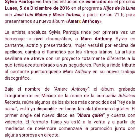
Sylvia Pantoja
visitará los estudios de
esmiradio.es
el próximo
Lunes, 5 de Diciembre de 2016
en el programa
Hijos de la Luna
con
José Luis Mateo
y
María Tortosa
, a partir de las 21 h, para
presentarnos su nuevo álbum
«Amar
c
Anthony»
.
La artista andaluza Sylvia Pantoja rinde por primera vez un
homenaje, a nivel discográfico, a
Marc Anthony
. Sylvia es
cantante, actriz y presentadora, mujer versátil por encima de
apellidos, cambia el flamenco por los ritmos latinos. La artista
sevillana se atreve con un proyecto totalmente diferente a lo
que tenía acostumbrado a sus seguidores. Pantoja rinde tributo
al cantante puertorriqueño
Marc Anthony
en su nuevo trabajo
discográfico.
Bajo el nombre de
“Amarc Anthony”
, el álbum, grabado
íntegramente en México de la mano de la compañía
Adriático
Records
, reúne algunos de los éxitos más conocidos del “rey de la
salsa”, está ya disponible en todas las plataformas digitales. El
primer single del nuevo disco es
“Ahora quién”
y cuenta con
videoclip. El formato físico ya está a la venta y a partir de
mediados de noviembre comenzará la promoción junto con
alguna sorpresa en directo.