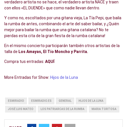
verdadero artista no se hace, el verdadero artista NACE y traen
con ellos «EL DUENDE» que como nadie llevan dentro.
Y como no, escoltados por una gitana vieja, La Tía Pepi, que baila
la rumba de antes, combinando el arte del saber bailar, y ¿Quién
mejor para bailar la rumba que una gitana catalana? No te
pierdas esta cita de la gran fiesta de la rumba catalana!
En el mismo concierto participarán también otros artistas de la
talla de
Los Amayas, El Tío Moncho y Parrita.
Compra tus entradas:
AQUÍ
More Entradas for Show:
Hijos de la Luna
ESMIRADIO
ESMIRADIO.ES
GENERAL
HIJOS DE LA LUNA
JOSÉ LUIS MATEO
LOS PATRIARCAS DE LA RUMBA
MARIA TORTOSA