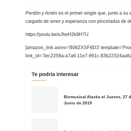
Perdón y Amén
es el primer single que, junto a su 
cargado de amor y esperanza con pinceladas de de
https://youtu.be/xJheH2k9H7U
[amazon_link asins=’B06ZXSF6D3′ template=’Produ
link_id=’3ec2258a-a7a6-11e7-991c-83b22324aa8a
Te podría interesar
Biomusical Alaska el Jueves, 27 
Junio de 2019