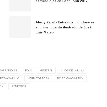
esmiradio.es en Sant Jordi 2017
Alex y Zara: «Entre dos mundos» es
el primer cuento ilustrado de José
Luis Mateo
SMIRADIO.ES
FOLK
GENERAL
HIJOS DE LA LUNA
RTO AMARILLO
MARIA TORTOSA
NO TE VAYAS NUNCA
MÉN
REMEMBER