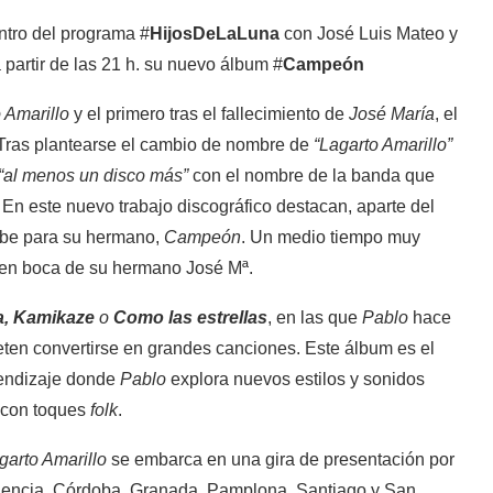
tro del programa #
HijosDeLaLuna
con José Luis Mateo y
 partir de las 21 h. su nuevo álbum #
Campeón
 Amarillo
y el primero tras el fallecimiento de
José María
, el
 Tras plantearse el cambio de nombre de
“Lagarto Amarillo”
“al menos un disco más”
con el nombre de la banda que
En este nuevo trabajo discográfico destacan, aparte del
ribe para su hermano,
Campeón
. Un medio tiempo muy
a en boca de su hermano José Mª.
a, Kamikaze
o
Como las estrellas
, en las que
Pablo
hace
eten convertirse en grandes canciones. Este álbum es el
prendizaje donde
Pablo
explora nuevos estilos y sonidos
p con toques
folk
.
garto Amarillo
se embarca en una gira de presentación por
alencia, Córdoba. Granada, Pamplona, Santiago y San