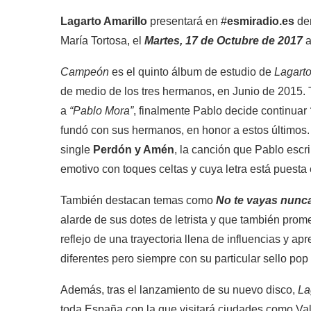
Lagarto Amarillo
presentará en #
esmiradio.es
den
María Tortosa, el
Martes, 17 de Octubre de 2017
a
Campeón
es el quinto álbum de estudio de
Lagarto
de medio de los tres hermanos, en Junio de 2015.
a
“Pablo Mora”
, finalmente Pablo decide continuar
fundó con sus hermanos, en honor a estos últimos. 
single
Perdón y Amén
, la canción que Pablo esc
emotivo con toques celtas y cuya letra está puest
También destacan temas como
No te vayas nunc
alarde de sus dotes de letrista y que también prom
reflejo de una trayectoria llena de influencias y a
diferentes pero siempre con su particular sello po
Además, tras el lanzamiento de su nuevo disco,
La
toda España con la que visitará ciudades como V