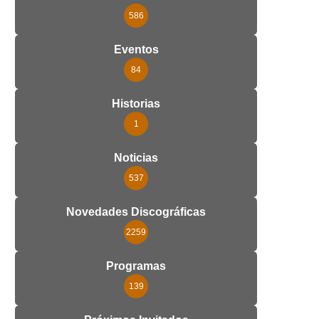
586
Eventos
84
Historias
1
Noticias
537
Novedades Discográficas
2259
Programas
139