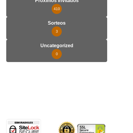
Próximos Invitados
410
Sorteos
3
Uncategorized
0