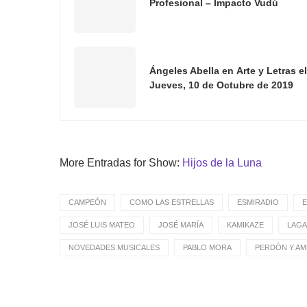
Profesional – Impacto Vudú
Ángeles Abella en Arte y Letras el
Jueves, 10 de Octubre de 2019
More Entradas for Show:
Hijos de la Luna
CAMPEÓN
COMO LAS ESTRELLAS
ESMIRADIO
E
JOSÉ LUIS MATEO
JOSÉ MARÍA
KAMIKAZE
LAGA
NOVEDADES MUSICALES
PABLO MORA
PERDÓN Y A