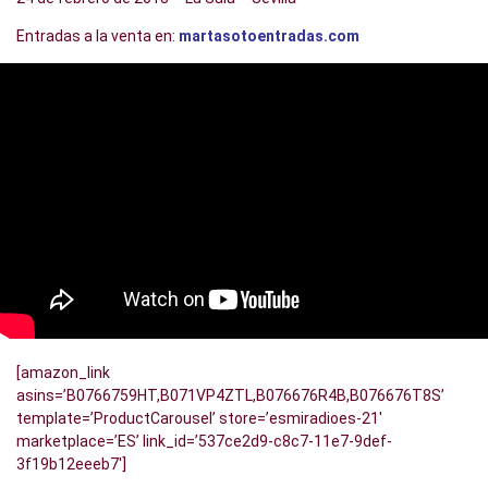
Entradas a la venta en:
martasotoentradas.com
[amazon_link
asins=’B0766759HT,B071VP4ZTL,B076676R4B,B076676T8S’
template=’ProductCarousel’ store=’esmiradioes-21′
marketplace=’ES’ link_id=’537ce2d9-c8c7-11e7-9def-
3f19b12eeeb7′]