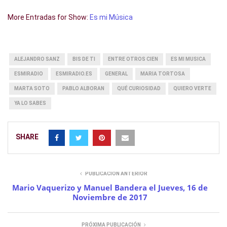
More Entradas for Show:
Es mi Música
ALEJANDRO SANZ
BIS DE TI
ENTRE OTROS CIEN
ES MI MUSICA
ESMIRADIO
ESMIRADIO.ES
GENERAL
MARIA TORTOSA
MARTA SOTO
PABLO ALBORAN
QUÉ CURIOSIDAD
QUIERO VERTE
YA LO SABES
SHARE
PUBLICACIÓN ANTERIOR
Mario Vaquerizo y Manuel Bandera el Jueves, 16 de
Noviembre de 2017
PRÓXIMA PUBLICACIÓN