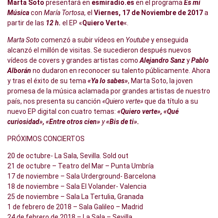
Marta Soto
presentará en
esmiradio.es
en el programa
Es mi
Música
con
María Tortosa
, el
Viernes, 17 de Noviembre de 2017
a
partir de las
12 h.
el EP «
Quiero Verte
«.
Marta Soto
comenzó a subir vídeos en
Youtube
y enseguida
alcanzó el millón de visitas. Se sucedieron después nuevos
vídeos de covers y grandes artistas como
Alejandro Sanz
y
Pablo
Alborán
no dudaron en reconocer su talento públicamente. Ahora
y tras el éxito de su tema
«Ya lo sabes»
, Marta Soto, la joven
promesa de la música aclamada por grandes artistas de nuestro
país, nos presenta su canción
«Quiero verte»
que da título a su
nuevo EP digital con cuatro temas:
«Quiero verte», «Qué
curiosidad», «Entre otros cien»
y
«Bis de ti».
PRÓXIMOS CONCIERTOS
20 de octubre- La Sala, Sevilla. Sold out
21 de octubre – Teatro del Mar – Punta Umbría
17 de noviembre – Sala Urderground- Barcelona
18 de noviembre – Sala El Volander- Valencia
25 de noviembre – Sala La Tertulia, Granada
1 de febrero de 2018 – Sala Galileo – Madrid
24 de febrero de 2018 – La Sala – Sevilla