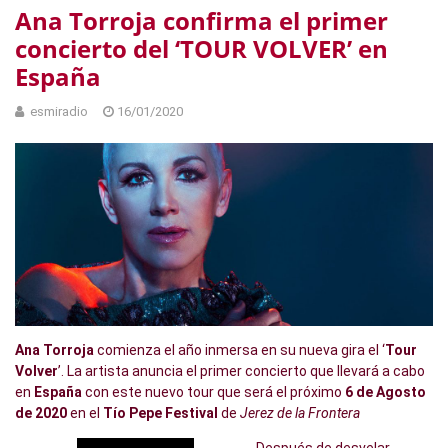
Ana Torroja confirma el primer
concierto del ‘TOUR VOLVER’ en
España
esmiradio
16/01/2020
Ana Torroja
comienza el año inmersa en su nueva gira el ‘
Tour
Volver
’. La artista anuncia el primer concierto que llevará a cabo
en
España
con este nuevo tour que será el próximo
6 de Agosto
de 2020
en el
Tío Pepe Festival
de
Jerez de la Frontera
Después de desvelar