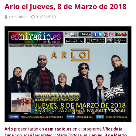
Arlo el Jueves, 8 de Marzo de 2018
esmiradio
01/03/2018
Arlo
presentarán en
esmiradio.es
en el programa
Hijos de la
Luna
con
José Luis Mateo
y
María Tortosa
, el
Jueves, 8 de Marzo