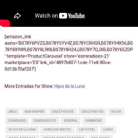
[amazon_link
asins=’B078Y6PVZG,B078Y5YV4Z,B078YCRHGR,B078Y94X56,B0
78Y8X9W9,B078Y8L9K8,B078Y8H24J,B078Y7QJXB,B078Y65ZDP
’ template=’ProductCarousel’ store=’esmiradioes-21′
marketplace=’ES’ link_id=’4897b807-1cde-11e8-80ce-
0d13b70af207′]
More Entradas for Show:
Hijos de la Luna
ARLO
BEN HARPER
CRAZY HOUSE
CRAZY NOTES
DYLAN
ESMIRADIO
ESMIRADIO.ES
GENERAL
HAMMOND
HIJOS DE LA LUNA
JOSÉ LUIS MATEO
LAP STEEL
LLEIDA