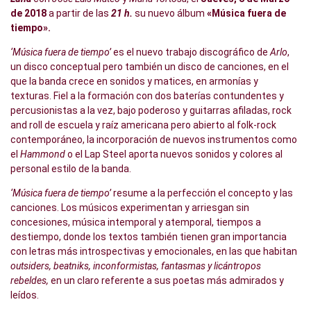
de 2018
a partir de las
21 h.
su nuevo álbum
«Música fuera de
tiempo».
‘Música fuera de tiempo’
es el nuevo trabajo discográfico de
Arlo
,
un disco conceptual pero también un disco de canciones, en el
que la banda crece en sonidos y matices, en armonías y
texturas. Fiel a la formación con dos baterías contundentes y
percusionistas a la vez, bajo poderoso y guitarras afiladas, rock
and roll de escuela y raíz americana pero abierto al folk-rock
contemporáneo, la incorporación de nuevos instrumentos como
el
Hammond
o el Lap Steel aporta nuevos sonidos y colores al
personal estilo de la banda.
‘Música fuera de tiempo’
resume a la perfección el concepto y las
canciones. Los músicos experimentan y arriesgan sin
concesiones, música intemporal y atemporal, tiempos a
destiempo, donde los textos también tienen gran importancia
con letras más introspectivas y emocionales, en las que habitan
outsiders, beatniks, inconformistas, fantasmas y licántropos
rebeldes,
en un claro referente a sus poetas más admirados y
leídos.