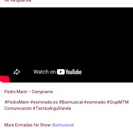
de vanguardia.
Pedro Marín – Cómprame
#PedroMarin #esmiradio.es #Biomusical #esmiradio #GrupMTM
Comunicación #TxetxuArgulVarela
More Entradas for Show:
Biomusical