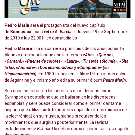
Pedro Marín
será el protagonista del nuevo capítulo
de
Biomusical
con
Txetxu A. Varela
el Jueves, 19 de Septiembre
de 2019 a las 22:00 h. en
esmiradio.es
Pedro Marín
inicia su carrera a principios de los años ochenta.
Alcanza gran popularidad con los temas
«Aire», «Que no»,
«Cantaré,» «Puente de colores», «Laura», «Tu serás sólo mía», «Sha
la la», «Anímate», «Dos enamorados» y «Cómprame» (en
Hispanoamérica).
En 1980 trabaja en el filme Ritmo a todo color
de Argentina y el mismo año edita su primer álbum
Pedro Marín
.
Sus canciones fueron las primeras consideradas como
Synthpop en castellano que se bailaron en las discotecas
españolas y se le puede considerar como el primer cantante
hispano que utiliza sintetizadores y cajas de ritmos (pionero de
la electrónica) en su música, siendo precursor de los
movimientos que surgirían posteriormente. La revista
estadounidense
Billboard
lo define como el primer artista español