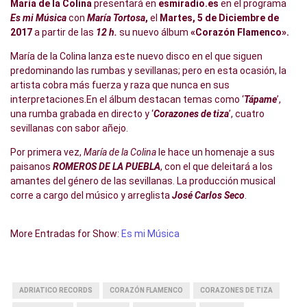
María de la Colina
presentará en
esmiradio.es
en el programa
Es mi Música
con
María Tortosa
,
el
Martes, 5 de Diciembre de
2017
a partir de las
12 h.
su nuevo álbum
«Corazón Flamenco».
María de la Colina lanza este nuevo disco en el que siguen
predominando las rumbas y sevillanas; pero en esta ocasión, la
artista cobra más fuerza y raza que nunca en sus
interpretaciones.En el álbum destacan temas como ‘
Tápame
’,
una rumba grabada en directo y ‘
Corazones de tiza
’, cuatro
sevillanas con sabor añejo.
Por primera vez,
María de la Colina
le hace un homenaje a sus
paisanos
ROMEROS DE LA PUEBLA
, con el que deleitará a los
amantes del género de las sevillanas. La producción musical
corre a cargo del músico y arreglista
José Carlos Seco
.
More Entradas for Show:
Es mi Música
ADRIATICO RECORDS
CORAZÓN FLAMENCO
CORAZONES DE TIZA