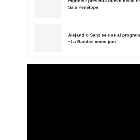
Pignoise presenta nuevo disco e
Sala Penélope
Alejandro Sanz se une al progra
«La Banda» como juez