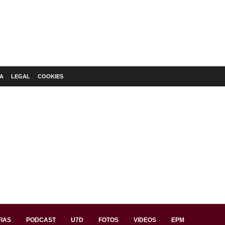
A
LEGAL
COOKIES
IAS
PODCAST
U7D
FOTOS
VIDEOS
EPM