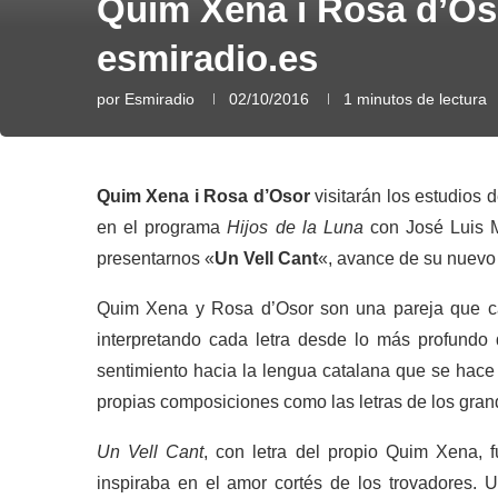
Quim Xena i Rosa d’Oso
esmiradio.es
por
Esmiradio
02/10/2016
1 minutos de lectura
Quim Xena i Rosa d’Osor
visitarán los estudios 
en el programa
Hijos de la Luna
con José Luis Ma
presentarnos «
Un Vell Cant
«, avance de su nuevo
Quim Xena y Rosa d’Osor son una pareja que ca
interpretando cada letra desde lo más profundo 
sentimiento hacia la lengua catalana que se hace 
propias composiciones como las letras de los gran
Un Vell Cant
, con letra del propio Quim Xena, 
inspiraba en el amor cortés de los trovadores. 