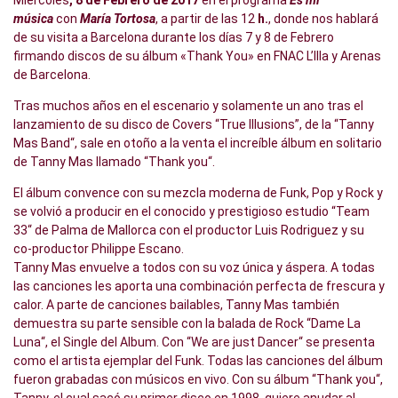
Miércoles
, 8 de Febrero de 2017
en el programa
Es mi
música
con
María Tortosa
, a partir de las 12
h.
, donde nos hablará
de su visita a Barcelona durante los días 7 y 8 de Febrero
firmando discos de su álbum «Thank You» en FNAC L’Illa y Arenas
de Barcelona.
Tras muchos años en el escenario y solamente un ano tras el
lanzamiento de su disco de Covers “True Illusions”, de la “Tanny
Mas Band“, sale en otoño a la venta el increíble álbum en solitario
de Tanny Mas llamado “Thank you“.
El álbum convence con su mezcla moderna de Funk, Pop y Rock y
se volvió a producir en el conocido y prestigioso estudio “Team
33“ de Palma de Mallorca con el productor Luis Rodriguez y su
co-productor Philippe Escano.
Tanny Mas envuelve a todos con su voz única y áspera. A todas
las canciones les aporta una combinación perfecta de frescura y
calor. A parte de canciones bailables, Tanny Mas también
demuestra su parte sensible con la balada de Rock “Dame La
Luna“, el Single del Album. Con “We are just Dancer“ se presenta
como el artista ejemplar del Funk. Todas las canciones del álbum
fueron grabadas con músicos en vivo. Con su álbum “Thank you“,