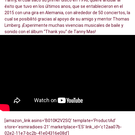
Tanny, el cual sacó su primer disco en 1998, quiere anudar al
éxito que tuvo en los últimos anos, que se entablecieron en el
2015 con una gira en Alemania, con alrededor de 50 conciertos, la
cual se posibilitó gracias al apoyo de su amigo y mentor Thomas
Limberg. ¡Experimente muchas vivencias musicales de baile y
sonido con el álbum “Thank you“ de Tanny Mas!
[amazon_link asins=’B010K2V2SQ’ template=’ProductAd’
store=’esmiradioes-21′ marketplace=’ES’ link_id=’c12aa07b-
02e2-11e7-bc2b-41e04316e08d’]